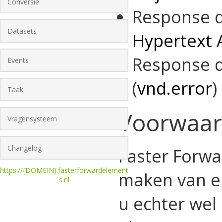
Conversie
Response 
Datasets
Hypertext 
Response d
Events
(
vnd.error
)
Taak
Voorwaa
Vragensysteem
Changelog
Faster Forwa
https://{DOMEIN}.fasterforwardelement
maken van ei
s.nl
u echter wel