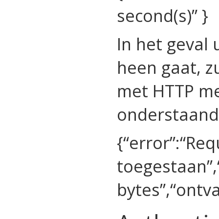
second(s)” }
In het geval
heen gaat, z
met HTTP me
onderstaand
{“error”:“Re
toegestaan”
bytes”,“ontv