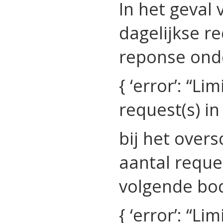
In het geval
dagelijkse re
reponse ond
{ ‘error’: “L
request(s) in
bij het overs
aantal reque
volgende bo
{ ‘error’: “L