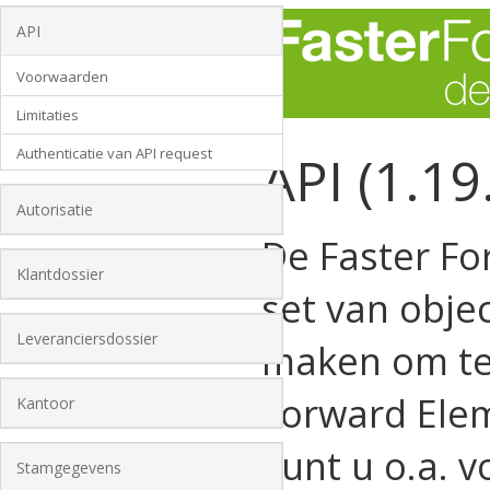
API
Voorwaarden
Limitaties
Authenticatie van API request
API (1.19
Autorisatie
De Faster Fo
Klantdossier
set van obje
Leveranciersdossier
maken om te
Forward Elem
Kantoor
kunt u o.a. v
Stamgegevens