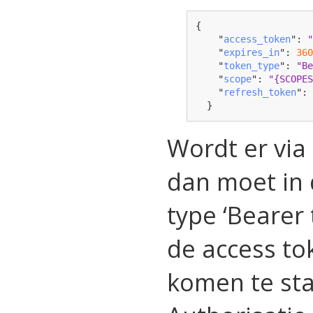
{

    "
access_token
": 
    "
expires_in
": 
36
    "
token_type
": 
"B
    "
scope
": 
"{SCOPE
    "
refresh_token
":
}
Wordt er via
dan moet in 
type ‘Bearer
de access to
komen te sta