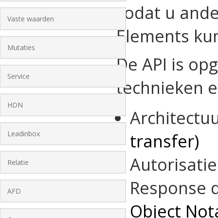
zodat u ande
Vaste waarden
Elements kun
Mutaties
De API is o
Service
technieken 
HDN
Architectu
Leadinbox
transfer)
Autorisati
Relatie
Response 
AFD
Object Not