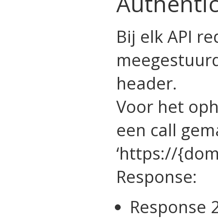
Authentic
Bij elk API r
meegestuurd 
header.
Voor het op
een call gem
‘https://{do
Response:
Response 2